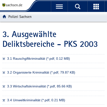
P
P
H
W
F
o
o
a
e
o
r
r
u
i
o
Polizei Sachsen
t
t
p
t
t
a
a
t
e
e
l
l
i
r
r
3. Ausgewählte
Hauptinhalt
ü
n
n
e
-
Deliktsbereiche - PKS 2003
b
a
h
I
B
e
v
a
n
e
r
i
l
f
r
g
g
t
o
e
3.1 Rauschgiftkriminalität (*.pdf, 0.12 MB)
r
a
r
i
e
t
m
c
3.2 Organisierte Kriminalität (*.pdf, 79.87 KB)
i
i
a
h
f
o
t
e
n
i
3.3 Wirtschaftskriminalität (*.pdf, 85.66 KB)
n
o
d
n
3.4 Umweltkriminalität (*.pdf, 0.21 MB)
e
N