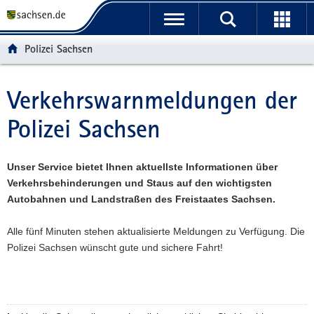
P
P
H
W
F
o
o
a
e
o
r
r
u
i
o
Polizei Sachsen
t
t
p
t
t
a
a
t
e
e
l
l
i
r
r
Verkehrswarnmeldungen der
Hauptinhalt
ü
n
n
e
-
Polizei Sachsen
b
a
h
I
B
e
v
a
n
e
r
i
l
f
r
Unser Service bietet Ihnen aktuellste Informationen über
g
g
t
o
e
Verkehrsbehinderungen und Staus auf den wichtigsten
r
a
r
i
Autobahnen und Landstraßen des Freistaates Sachsen.
e
t
m
c
i
i
a
h
Alle fünf Minuten stehen aktualisierte Meldungen zu Verfügung. Die
f
o
t
Polizei Sachsen wünscht gute und sichere Fahrt!
e
n
i
n
o
d
n
e
N