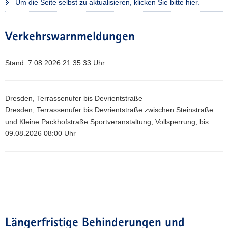
Um die Seite selbst zu aktualisieren, klicken Sie bitte hier.
a
v
i
Verkehrswarnmeldungen
g
a
Stand: 7.08.2026 21:35:33 Uhr
t
i
o
Dresden, Terrassenufer bis Devrientstraße
n
Dresden, Terrassenufer bis Devrientstraße zwischen Steinstraße
und Kleine Packhofstraße Sportveranstaltung, Vollsperrung, bis
09.08.2026 08:00 Uhr
Längerfristige Behinderungen und