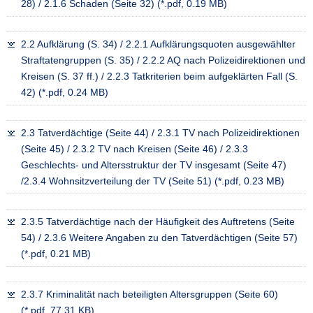
28) / 2.1.6 Schaden (Seite 32) (*.pdf, 0.19 MB)
a
v
2.2 Aufklärung (S. 34) / 2.2.1 Aufklärungsquoten ausgewählter
i
Straftatengruppen (S. 35) / 2.2.2 AQ nach Polizeidirektionen und
g
Kreisen (S. 37 ff.) / 2.2.3 Tatkriterien beim aufgeklärten Fall (S.
a
42) (*.pdf, 0.24 MB)
t
i
o
2.3 Tatverdächtige (Seite 44) / 2.3.1 TV nach Polizeidirektionen
n
(Seite 45) / 2.3.2 TV nach Kreisen (Seite 46) / 2.3.3
Geschlechts- und Altersstruktur der TV insgesamt (Seite 47)
/2.3.4 Wohnsitzverteilung der TV (Seite 51) (*.pdf, 0.23 MB)
2.3.5 Tatverdächtige nach der Häufigkeit des Auftretens (Seite
54) / 2.3.6 Weitere Angaben zu den Tatverdächtigen (Seite 57)
(*.pdf, 0.21 MB)
2.3.7 Kriminalität nach beteiligten Altersgruppen (Seite 60)
(*.pdf, 77.31 KB)