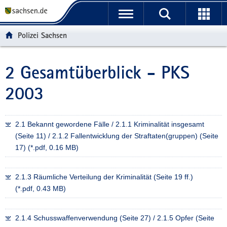
P
P
H
W
F
o
o
a
e
o
r
r
u
i
o
Polizei Sachsen
t
t
p
t
t
a
a
t
e
e
l
l
i
r
r
2 Gesamtüberblick - PKS
Hauptinhalt
ü
n
n
e
-
2003
b
a
h
I
B
e
v
a
n
e
r
i
l
f
r
g
g
t
o
e
2.1 Bekannt gewordene Fälle / 2.1.1 Kriminalität insgesamt
r
a
r
i
(Seite 11) / 2.1.2 Fallentwicklung der Straftaten(gruppen) (Seite
e
t
m
c
17) (*.pdf, 0.16 MB)
i
i
a
h
f
o
t
2.1.3 Räumliche Verteilung der Kriminalität (Seite 19 ff.)
e
n
i
(*.pdf, 0.43 MB)
n
o
d
n
e
2.1.4 Schusswaffenverwendung (Seite 27) / 2.1.5 Opfer (Seite
N