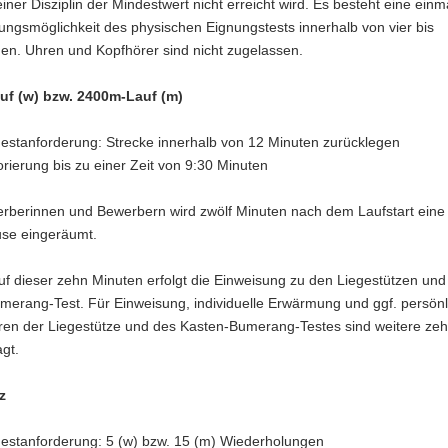
iner Diszi­plin der Mindest­wert nicht erreicht wird. Es besteht eine einma
ungs­mög­lich­keit des physi­schen Eignungs­tests inner­halb von vier bis
n. Uhren und Kopf­hörer sind nicht zuge­lassen.
f (w) bzw. 2400m-Lauf (m)
estanforderung: Strecke innerhalb von 12 Minuten zurücklegen
rierung bis zu einer Zeit von 9:30 Minuten
r­be­rinnen und Bewer­bern wird zwölf Minuten nach dem Lauf­start eine
use einge­räumt.
f dieser zehn Minuten erfolgt die Einwei­sung zu den Liege­stützen un
e­rang-Test. Für Einwei­sung, indi­vi­du­elle Erwär­mung und ggf. persön­l
ren der Liege­stütze und des Kasten-Bume­rang-Testes sind weitere ze
agt.
z
estanforderung: 5 (w) bzw. 15 (m) Wiederholungen