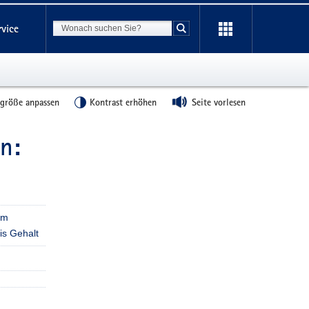
Suchbegriff
rvice
Suche starten
tgröße anpassen
Kontrast erhöhen
Seite vorlesen
n:
Weitere
Information
um
is Gehalt