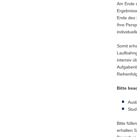
Am Ende d
Ergebniss
Ende des 
Ihre Persp
individuel
Somit erha
Laufbahngr
intensiv ü
Aufgabenb
Reihenfolg
Bitte bea
Ausb
Stud
Bitte füll
erhalten S