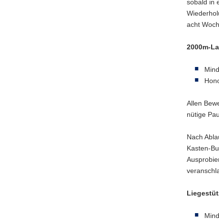
sobald in e
Wieder­ho­l
acht Woche
2000m-Lau
Mind
Hono
Allen Bewe
nü­tige Pa
Nach Ablau
Kasten-Bum
Auspro­bie
veran­schl
Liege­stüt
Mind