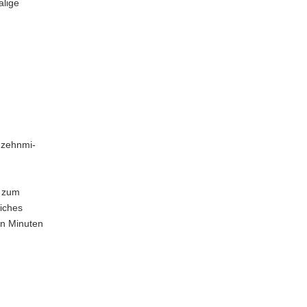
­lige
 zehn­mi­
d zum
i­ches
hn Minuten