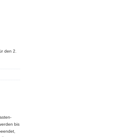
ür den 2.
Kasten-
 werden bis
 beendet,