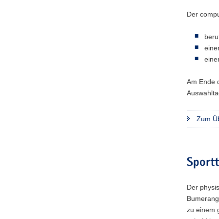
Der comput
beru
eine
eine
Am Ende de
Auswahltag
Zum Üb
Sportt
Der physi­
Bume­rang-
zu einem ge