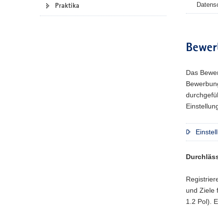
Praktika
Datens
a
v
i
g
Bewer
a
t
Das Bewerb
i
Bewerbung
o
durchgefü
n
Einstellun
Einste
Durchläs
Registrier
und Ziele
1.2 Pol). 