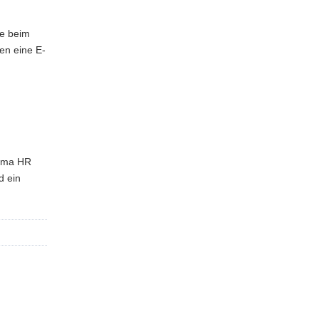
te beim
en eine E-
irma HR
d ein