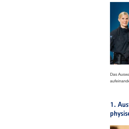
Das Auswa
aufeinande
1. Aus
physis