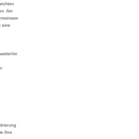
eichten
en. Am
gemeinsam
t eine
weiterhin
er
strierung
e Ihre