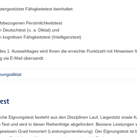
ergestützte Fähigkeitstest beinhaltet:
fsbezogenen Persönlichkeitstest
n Deutschtest (u. a. Diktat) und
n kognitiven Fähigkeitstest (Intelligenztest)
s 1. Auswahltages wird Ihnen die erreichte Punktzahl mit Hinweisen f
 via E-Mail übersandt.
ungsdiktat
est
sche Eignungs­test besteht aus den Diszi­plinen Lauf, Liege­stütz sowie 
Test und wird in dieser Reihen­folge abge­for­dert. Bessere Leis­tungen
wissen Grad hono­riert (Leis­tungs­ori­en­tie­rung). Der Eignungs­test ist