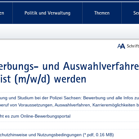
reifende
en
Politik und Verwaltung
Themen
Se
Schrif
rbungs- und Auswahlverfahre
t
zist (m/w/d) werden
dung und Studium bei der Polizei Sachsen: Bewerbung und alle Infos z
beruf von Voraussetzungen, Auswahlverfahren, Karrieremöglichkeiten b
eht es zum Online-Bewerbungsportal
chutzhinweise und Nutzungsbedingungen (*.pdf, 0.16 MB)