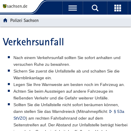
P
P
H
W
F
o
o
a
e
o
r
r
u
i
o
Polizei Sachsen
t
t
p
t
t
a
a
t
e
e
l
l
i
r
r
Verkehrsunfall
Hauptinhalt
ü
n
n
e
-
b
a
h
I
B
e
v
a
n
e
Nach einem Verkehrsunfall sollten Sie sofort anhalten und
r
i
l
f
r
versuchen Ruhe zu bewahren.
g
g
t
o
e
Sichern Sie zuerst die Unfallstelle ab und schalten Sie die
r
a
r
i
Warnblinkanlage ein.
e
t
m
c
Legen Sie Ihre Warnweste am besten noch im Fahrzeug an.
i
i
a
h
Achten Sie beim Aussteigen auf andere Fahrzeuge im
f
o
t
fließenden Verkehr und die Gefahr weiterer Unfälle.
e
n
i
Sollten Sie die Unfallstelle nicht sofort beräumen können,
n
o
dann stellen Sie das Warndreieck (Mitnahmepflicht:
§ 53a
d
n
StVZO
) am rechten Fahrbahnrand oder auf dem
e
Seitenstreifen auf. Der Abstand zur Unfallstelle beträgt hierbei
N