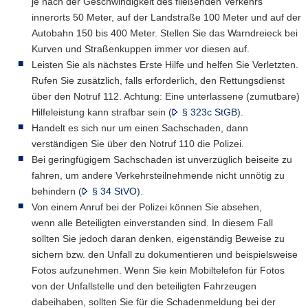
je nach der Geschwindigkeit des fließenden Verkehrs
a
innerorts 50 Meter, auf der Landstraße 100 Meter und auf der
v
Autobahn 150 bis 400 Meter. Stellen Sie das Warndreieck bei
i
Kurven und Straßenkuppen immer vor diesen auf.
g
Leisten Sie als nächstes Erste Hilfe und helfen Sie Verletzten.
a
Rufen Sie zusätzlich, falls erforderlich, den Rettungsdienst
t
über den Notruf 112. Achtung: Eine unterlassene (zumutbare)
i
Hilfeleistung kann strafbar sein (
§ 323c StGB
).
o
Handelt es sich nur um einen Sachschaden, dann
n
verständigen Sie über den Notruf 110 die Polizei.
Bei geringfügigem Sachschaden ist unverzüglich beiseite zu
fahren, um andere Verkehrsteilnehmende nicht unnötig zu
behindern (
§ 34 StVO
).
Von einem Anruf bei der Polizei können Sie absehen,
wenn alle Beteiligten einverstanden sind. In diesem Fall
sollten Sie jedoch daran denken, eigenständig Beweise zu
sichern bzw. den Unfall zu dokumentieren und beispielsweise
Fotos aufzunehmen. Wenn Sie kein Mobiltelefon für Fotos
von der Unfallstelle und den beteiligten Fahrzeugen
dabeihaben, sollten Sie für die Schadenmeldung bei der