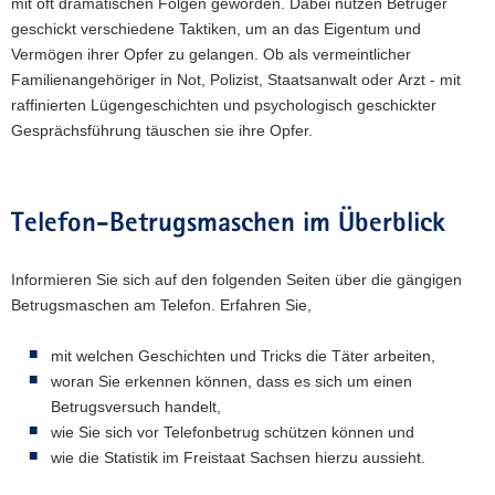
mit oft dramatischen Folgen geworden. Dabei nutzen Betrüger
a
geschickt verschiedene Taktiken, um an das Eigentum und
v
Vermögen ihrer Opfer zu gelangen. Ob als vermeintlicher
i
Familienangehöriger in Not, Polizist, Staatsanwalt oder Arzt - mit
g
raffinierten Lügengeschichten und psychologisch geschickter
a
Gesprächsführung täuschen sie ihre Opfer.
t
i
o
Telefon-Betrugsmaschen im Überblick
n
Informieren Sie sich auf den folgenden Seiten über die gängigen
Betrugsmaschen am Telefon. Erfahren Sie,
mit welchen Geschichten und Tricks die Täter arbeiten,
woran Sie erkennen können, dass es sich um einen
Betrugsversuch handelt,
wie Sie sich vor Telefonbetrug schützen können und
wie die Statistik im Freistaat Sachsen hierzu aussieht.