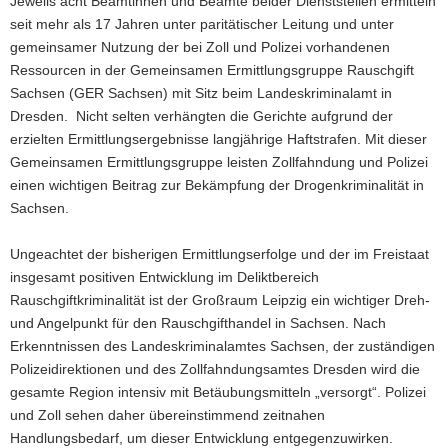
Jeweils acht Beamtinnen und Beamte beider Dienststellen ermitteln
seit mehr als 17 Jahren unter paritätischer Leitung und unter
gemeinsamer Nutzung der bei Zoll und Polizei vorhandenen
Ressourcen in der Gemeinsamen Ermittlungsgruppe Rauschgift
Sachsen (GER Sachsen) mit Sitz beim Landeskriminalamt in
Dresden. Nicht selten verhängten die Gerichte aufgrund der
erzielten Ermittlungsergebnisse langjährige Haftstrafen. Mit dieser
Gemeinsamen Ermittlungsgruppe leisten Zollfahndung und Polizei
einen wichtigen Beitrag zur Bekämpfung der Drogenkriminalität in
Sachsen.
Ungeachtet der bisherigen Ermittlungserfolge und der im Freistaat
insgesamt positiven Entwicklung im Deliktbereich
Rauschgiftkriminalität ist der Großraum Leipzig ein wichtiger Dreh-
und Angelpunkt für den Rauschgifthandel in Sachsen. Nach
Erkenntnissen des Landeskriminalamtes Sachsen, der zuständigen
Polizeidirektionen und des Zollfahndungsamtes Dresden wird die
gesamte Region intensiv mit Betäubungsmitteln „versorgt“. Polizei
und Zoll sehen daher übereinstimmend zeitnahen
Handlungsbedarf, um dieser Entwicklung entgegenzuwirken.