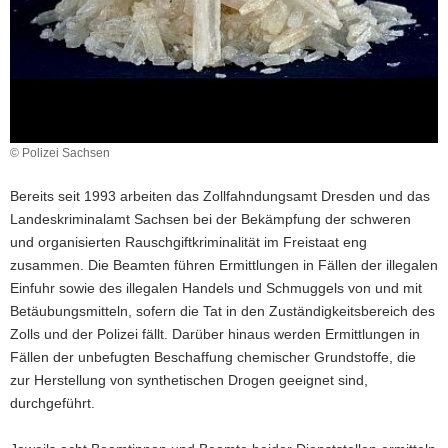
a
v
i
g
a
t
© Polizei Sachsen
i
o
Bereits seit 1993 arbeiten das Zollfahndungsamt Dresden und das
n
Landeskriminalamt Sachsen bei der Bekämpfung der schweren
und organisierten Rauschgiftkriminalität im Freistaat eng
zusammen. Die Beamten führen Ermittlungen in Fällen der illegalen
Einfuhr sowie des illegalen Handels und Schmuggels von und mit
Betäubungsmitteln, sofern die Tat in den Zuständigkeitsbereich des
Zolls und der Polizei fällt. Darüber hinaus werden Ermittlungen in
Fällen der unbefugten Beschaffung chemischer Grundstoffe, die
zur Herstellung von synthetischen Drogen geeignet sind,
durchgeführt.