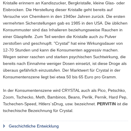
Kristalle erinnern an Kandiszucker, Bergkristalle, kleine Glas- oder
Eisbrocken. Die Herstellung dieser Kristalle geht bereits auf
Versuche von Chemikern in den 1940er Jahren zurück. Die ersten
vermehrten Sicherstellungen gab es 1985 in den USA. Die üblichen
Konsummuster sind das Inhalieren beziehungsweise Rauchen in
einer Glaspfeife. Zum Teil werden die Kristalle auch zu Pulver
zerstoßen und geschnupft. "Crystal" hat eine Wirkungsdauer von
12-70 Stunden und kann die Konsumenten aggressiv machen.
Wegen seiner raschen und starken psychischen Suchtwirkung, die
bereits nach Einnahme weniger Dosen einsetzt, ist diese Droge als
überaus gefährlich einzustufen. Der Marktwert für Crystal in der
Konsumentenszene liegt bei etwa 50 bis 65 Euro pro Gramm.
In der Konsumentenszene wird CRYSTAL auch als
Pico, Petschko,
Zoom, Tschecko, Meth, Bambinos, Beans, Perlik, Pernik, Hard Pep,
Tschechen-Speed, Hitlers´sDrug, usw. bezeichnet.
PERVITIN
ist die
tschechische Bezeichnung für Crystal.
Geschichtliche Entwicklung