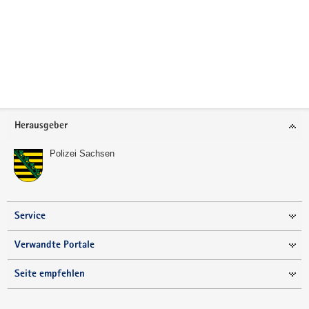
a
v
i
g
a
t
i
Footer-
Herausgeber
o
Bereich
n
Polizei Sachsen
Service
Verwandte Portale
Seite empfehlen