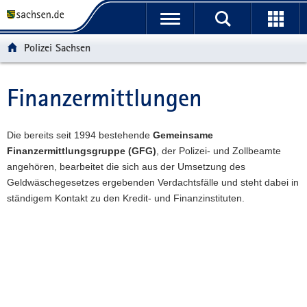
P
P
H
W
F
o
o
a
e
o
r
r
u
i
o
Polizei Sachsen
t
t
p
t
t
a
a
t
e
e
l
l
i
r
r
Finanzermittlungen
Hauptinhalt
ü
n
n
e
-
b
a
h
I
B
e
v
a
n
e
Die bereits seit 1994 bestehende
Gemeinsame
r
i
l
f
r
Finanzermittlungsgruppe (GFG)
, der Polizei- und Zollbeamte
g
g
t
o
e
angehören, bearbeitet die sich aus der Umsetzung des
r
a
r
i
Geldwäschegesetzes ergebenden Verdachtsfälle und steht dabei in
e
t
m
c
ständigem Kontakt zu den Kredit- und Finanzinstituten.
i
i
a
h
f
o
t
Weitere
e
n
i
Information
n
o
d
n
e
N