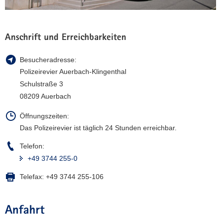
a
v
i
Anschrift und Erreichbarkeiten
g
a
Besucheradresse:
t
Polizeirevier Auerbach-Klingenthal
i
Schulstraße 3
o
08209 Auerbach
n
Öffnungszeiten:
Das Polizeirevier ist täglich 24 Stunden erreichbar.
Telefon:
+49 3744 255-0
Telefax:
+49 3744 255-106
Anfahrt