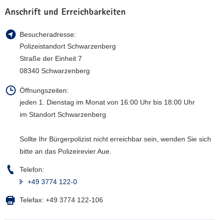
a
Anschrift und Erreichbarkeiten
v
i
Besucheradresse:
g
Polizeistandort Schwarzenberg
a
Straße der Einheit 7
t
08340 Schwarzenberg
i
o
Öffnungszeiten:
n
jeden 1. Dienstag im Monat von 16:00 Uhr bis 18:00 Uhr
im Standort Schwarzenberg
Sollte Ihr Bürgerpolizist nicht erreichbar sein, wenden Sie sich
bitte an das Polizeirevier Aue.
Telefon:
+49 3774 122-0
Telefax:
+49 3774 122-106