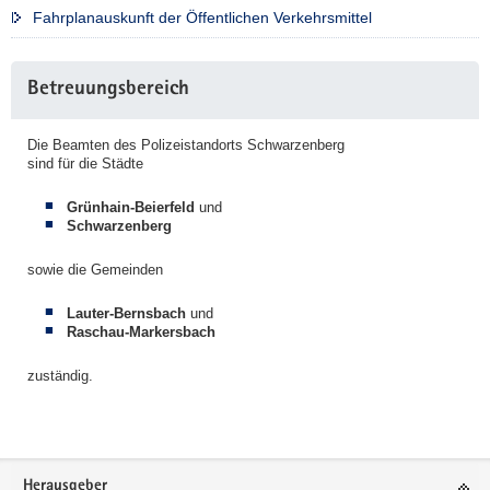
Fahrplanauskunft der Öffentlichen Verkehrsmittel
Weitere
Betreuungsbereich
Information
Die Beamten des Polizeistandorts Schwarzenberg
sind für die Städte
Grünhain-Beierfeld
und
Schwarzenberg
sowie die Gemeinden
Lauter-Bernsbach
und
Raschau-Markersbach
zuständig.
Footer-
Herausgeber