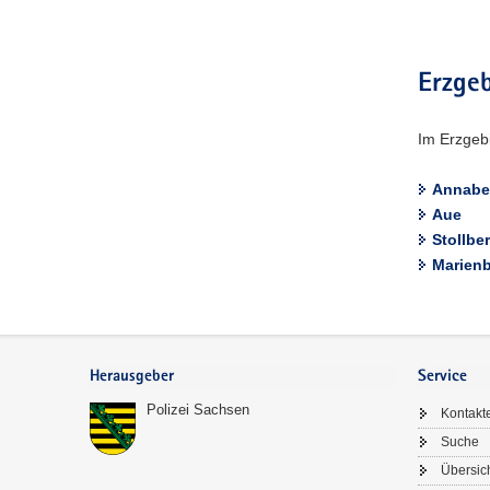
Erzgeb
Im Erzgebi
Annabe
Aue
Stollbe
Marien
Footer-
Bereich
Herausgeber
Service
Polizei Sachsen
Kontakt
Suche
Übersic