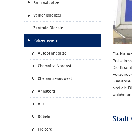
Kriminalpolizei
a
v
Verkehrspolizei
i
g
Zentrale Dienste
a
Polizeireviere
t
i
Autobahnpolizei
Die blauen
o
Polizeirev
n
Chemnitz-Nordost
Die Beamt
Polizeirev
Chemnitz-Südwest
Gewährleis
sind die B
Annaberg
welche unt
Aue
Döbeln
Stadt
Freiberg