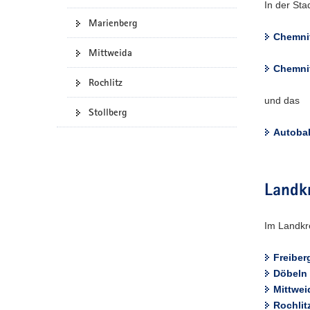
In der Sta
Marienberg
Chemni
Mittweida
Chemni
Rochlitz
und das
Stollberg
Autobah
Landkr
Im Landkre
Freiber
Döbeln
Mittwei
Rochlit