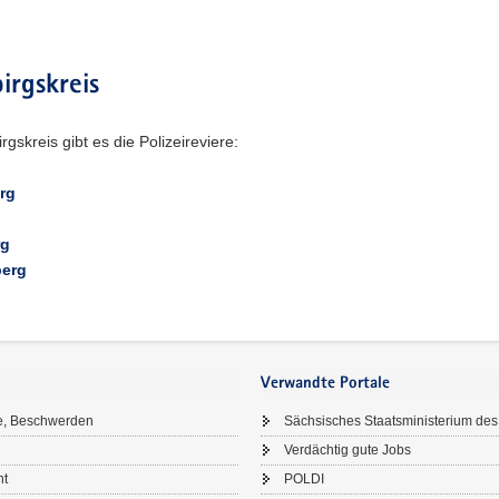
irgskreis
rgskreis gibt es die Polizeireviere:
rg
rg
berg
Verwandte Portale
e, Beschwerden
Sächsisches Staatsministerium des
Verdächtig gute Jobs
ht
POLDI