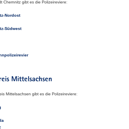
dt Chemnitz gibt es die Polizeireviere:
tz-Nordost
tz-Südwest
npolizeirevier
eis Mittelsachsen
is Mittelsachsen gibt es die Polizeireviere:
g
da
z