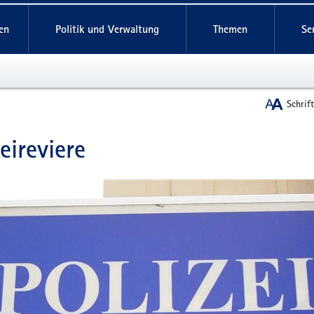
reifende
en
Politik und Verwaltung
Themen
Se
Schrif
zeireviere
t