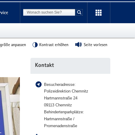
Suchbegriff
rvice
Suche starten
tgröße anpassen
Kontrast erhöhen
Seite vorlesen
Weitere
Kontakt
Information
Besucheradresse:
Polizeidirektion Chemnitz
Hartmannstraße 24
09113 Chemnitz
Behindertenparkplätze:
Hartmannstraße /
Promenadenstraße