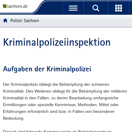
P
P
H
W
F
o
o
a
e
o
r
r
u
i
o
Polizei Sachsen
t
t
p
t
t
a
a
t
e
e
l
l
i
r
r
Kriminalpolizeiinspektion
Hauptinhalt
ü
n
n
e
-
b
a
h
I
B
e
v
a
n
e
r
i
l
f
r
Aufgaben der Kriminalpolizei
g
g
t
o
e
r
a
r
i
Der Kriminalpolizei obliegt die Bekämpfung der schweren
e
t
m
c
Kriminalität. Des Weiteren obliegt ihr die Bekämpfung der mittleren
i
i
a
h
Kriminalität in den Fällen, zu deren Bearbeitung umfangreiche
f
o
t
Ermittlungen oder spezielle Kenntnisse, Methoden, Mittel oder
e
n
i
Erfahrungen erforderlich sind bzw. in Fällen von besonderer
n
o
Bedeutung.
d
n
e
Derzeit sind folgende Kommissariate im Behördenzentrum
N