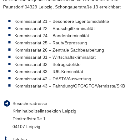
Paunsdorf 04329 Leipzig, Schongauerstraße 13 erreichbar:
a
v
Kommissariat 21 – Besondere Eigentumsdelikte
i
Kommissariat 22 – Rauschgiftkriminalität
g
Kommissariat 24 – Bandenkriminalität
a
Kommissariat 25 – Raub/Erpressung
t
Kommissariat 26 – Zentrale Sachbearbeitung
i
Kommissariat 31 – Wirtschaftskriminalität
o
Kommissariat 32 – Betrugsdelikte
n
Kommissariat 33 – IUK-Kriminalität
Kommissariat 42 – DASTA/Auswertung
Kommissariat 43 – Fahndung/OFG/GFG/Vermisste/SKB
Besucheradresse:
Kriminalpolizeiinspektion Leipzig
Dimitroffstraße 1
04107 Leipzig
Telefon: