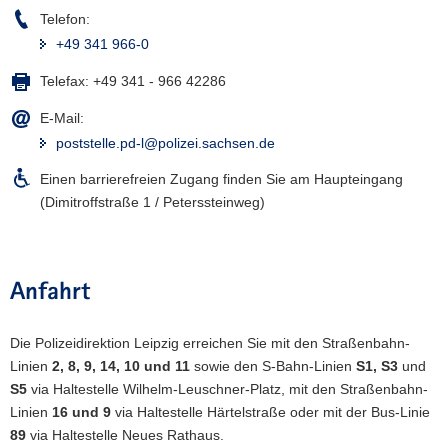
s
Telefon:
n
p
+49 341 966-0
e
i
n
e
Telefax:
+49 341 - 966 42286
s
l
t
E-Mail:
B
a
poststelle.pd-l@polizei.sachsen.de
S
d
G
Einen barrierefreien Zugang finden Sie am Haupteingang
t
C
(Dimitroffstraße 1 / Peterssteinweg)
h
e
m
i
Anfahrt
e
L
Die Polizeidirektion Leipzig erreichen Sie mit den Straßenbahn-
e
Linien
2, 8, 9, 14, 10 und 11
sowie den S-Bahn-Linien
S1, S3
und
i
S5
via Haltestelle Wilhelm-Leuschner-Platz, mit den Straßenbahn-
p
Linien
16 und 9
via Haltestelle Härtelstraße oder mit der Bus-Linie
z
89
via Haltestelle Neues Rathaus.