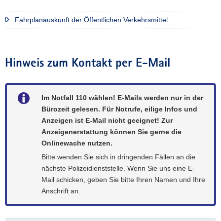
i
g
Fahrplanauskunft der Öffentlichen Verkehrsmittel
g
e
g
e
Hinweis zum Kontakt per E-Mail
n
H
a
Im Notfall 110 wählen! E-Mails werden nur in der
l
Bürozeit gelesen. Für Notrufe, eilige Infos und
l
Anzeigen ist E-Mail nicht geeignet! Zur
e
Anzeigenerstattung können Sie gerne die
s
Onlinewache nutzen.
c
Bitte wenden Sie sich in dringenden Fällen an die
h
nächste Polizeidienststelle. Wenn Sie uns eine E-
e
Mail schicken, geben Sie bitte Ihren Namen und Ihre
r
Anschrift an.
F
C