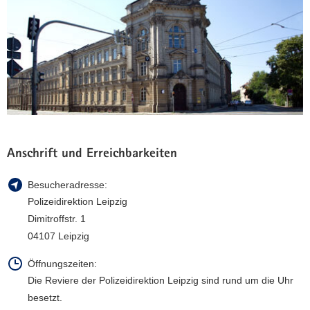
i
.
c
M
k
a
e
i
r
i
L
n
e
d
i
e
p
r
z
L
Anschrift und Erreichbarkeiten
i
e
g
i
Besucheradresse:
:
p
Polizeidirektion Leipzig
F
z
Dimitroffstr. 1
u
i
04107 Leipzig
ß
g
b
e
Öffnungszeiten:
a
r
Die Reviere der Polizeidirektion Leipzig sind rund um die Uhr
l
I
besetzt.
l
n