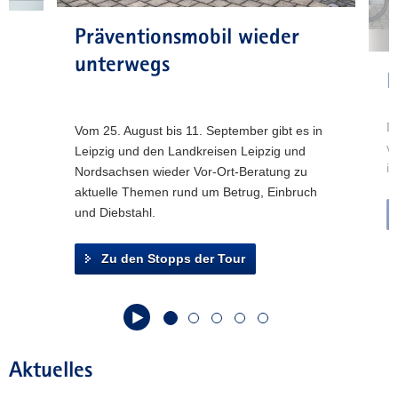
Zur
a
Übersicht
Präventionsmobil wieder
v
Zum
i
unterwegs
Verkehrsbericht
E
g
Zur
a
Statistik
t
Di
Vom 25. August bis 11. September gibt es in
40
Zeugenaufruf
i
v
Leipzig und den Landkreisen Leipzig und
in sechs
o
in
Nordsachsen wieder Vor-Ort-Beratung zu
Sprachen
n
aktuelle Themen rund um Betrug, Einbruch
und Diebstahl.
Zu den Stopps der Tour
Aktuelles