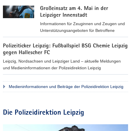
Großeinsatz am 4. Mai in der
Leipziger Innenstadt
Informationen für Zeuginnen und Zeugen und
Unterstützungsangeboten für Betroffene
G
Polizeiticker Leipzig: Fußballspiel BSG Chemie Leipzig
r
gegen Hallescher FC
o
ß
Leipzig, Nordsachsen und Leipziger Land – aktuelle Meldungen
e
und Medieninformationen der Polizeidirektion Leipzig
i
P
n
o
Medieninformationen und Beiträge der Polizeidirektion Leipzig
s
l
a
i
t
z
z
e
Die Polizeidirektion Leipzig
a
i
m
t
4