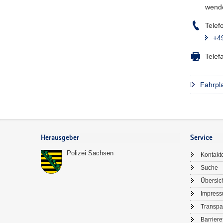
wende
Telef
+4
Telef
Fahrpla
Footer-
Bereich
Herausgeber
Service
Polizei Sachsen
Kontakt
Suche
Übersic
Impres
Transpa
Barriere