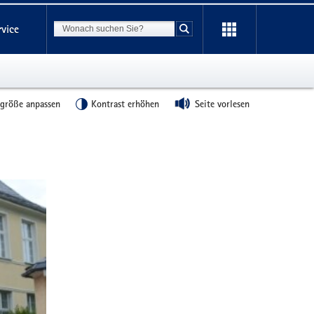
Suchbegriff
rvice
Suche starten
tgröße anpassen
Kontrast erhöhen
Seite vorlesen
Weitere
Information