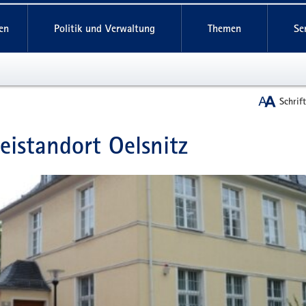
reifende
en
Politik und Verwaltung
Themen
Se
Schrif
zeistandort Oelsnitz
t