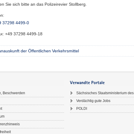
n Sie sich bitte an das Polizeirevier Stollberg.
on:
9 37298 4499-0
ax:
+49 37298 4499-18
nauskunft der Öffentlichen Verkehrsmittel
Verwandte Portale
e, Beschwerden
Sächsisches Staatsministerium des
Verdächtig gute Jobs
ht
POLDI
sum
renzhinweis
freiheit