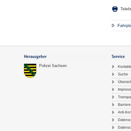
Telef
Fahrpla
Footer-
Bereich
Herausgeber
Service
Polizei Sachsen
Kontakt
Suche
Übersic
Impres
Transpa
Barriere
Anti-Kor
Datensc
Datensc