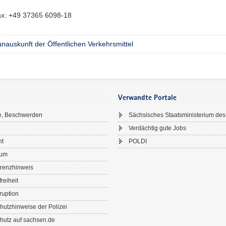
ax:
+49 37365 6098-18
nauskunft der Öffentlichen Verkehrsmittel
Verwandte Portale
e, Beschwerden
Sächsisches Staatsministerium des
Verdächtig gute Jobs
ht
POLDI
sum
renzhinweis
freiheit
ruption
hutzhinweise der Polizei
hutz auf sachsen.de