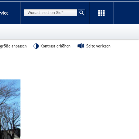
Suchbegriff
rvice
Suche starten
tgröße anpassen
Kontrast erhöhen
Seite vorlesen
Weitere
Information