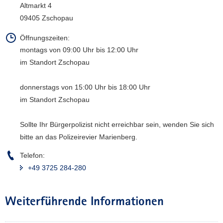
Altmarkt 4
a
09405 Zschopau
v
i
Öffnungszeiten:
g
montags von 09:00 Uhr bis 12:00 Uhr
a
im Standort Zschopau
t
i
donnerstags von 15:00 Uhr bis 18:00 Uhr
o
im Standort Zschopau
n
Sollte Ihr Bürgerpolizist nicht erreichbar sein, wenden Sie sich
bitte an das Polizeirevier Marienberg.
Telefon:
+49 3725 284-280
Weiterführende Informationen