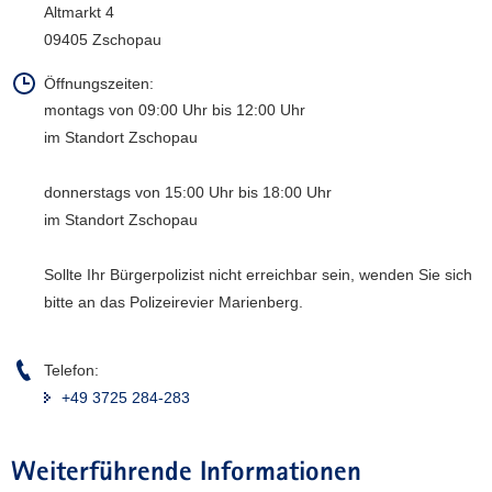
Altmarkt 4
a
09405 Zschopau
v
i
Öffnungszeiten:
g
montags von 09:00 Uhr bis 12:00 Uhr
a
im Standort Zschopau
t
i
donnerstags von 15:00 Uhr bis 18:00 Uhr
o
im Standort Zschopau
n
Sollte Ihr Bürgerpolizist nicht erreichbar sein, wenden Sie sich
bitte an das Polizeirevier Marienberg.
Telefon:
+49 3725 284-283
Weiterführende Informationen