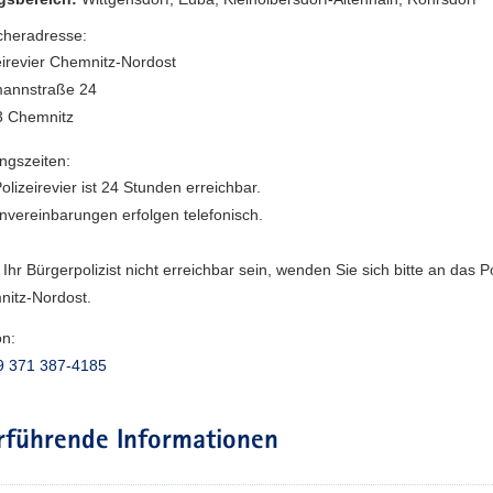
heradresse:
eirevier Chemnitz-Nordost
mannstraße 24
3 Chemnitz
ngszeiten:
olizeirevier ist 24 Stunden erreichbar.
nvereinbarungen erfolgen telefonisch.
e Ihr Bürgerpolizist nicht erreichbar sein, wenden Sie sich bitte an das Po
itz-Nordost.
on:
9 371 387-4185
rführende Informationen