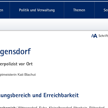
reifende
en
Politik und Verwaltung
Themen
Se
Schrif
gensdorf
t
erpolizist vor Ort
ptmeisterin Kati Blachut
ungsbereich und Erreichbarkeit
gsbereich:
Wittgensdorf, Euba, Kleinolbersdorf-Altenhain, Röhrsdorf