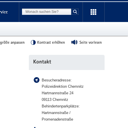
Suchbegriff
rvice
Suche starten
tgröße anpassen
Kontrast erhöhen
Seite vorlesen
Weitere
Kontakt
Information
Besucheradresse:
Polizeidirektion Chemnitz
Hartmannstraße 24
09113 Chemnitz
Behindertenparkplätze:
Hartmannstraße /
Promenadenstraße