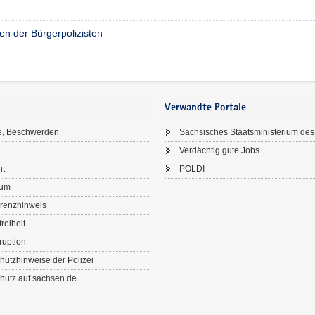
en der Bürgerpolizisten
Verwandte Portale
e, Beschwerden
Sächsisches Staatsministerium des
Verdächtig gute Jobs
ht
POLDI
sum
renzhinweis
freiheit
ruption
hutzhinweise der Polizei
hutz auf sachsen.de