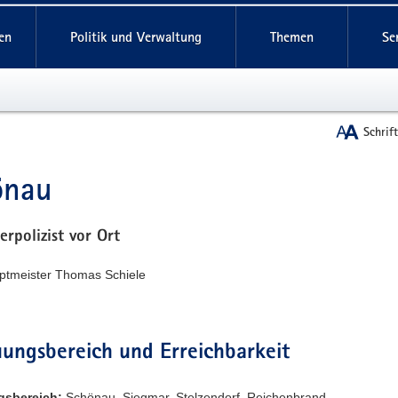
reifende
en
Politik und Verwaltung
Themen
Se
Schrif
önau
t
erpolizist vor Ort
uptmeister Thomas Schiele
ungsbereich und Erreichbarkeit
gsbereich:
Schönau, Siegmar, Stelzendorf, Reichenbrand