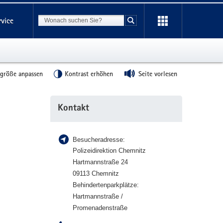
Suchbegriff
rvice
Suche starten
tgröße anpassen
Kontrast erhöhen
Seite vorlesen
Weitere
Kontakt
Information
Besucheradresse:
Polizeidirektion Chemnitz
Hartmannstraße 24
09113 Chemnitz
Behindertenparkplätze:
Hartmannstraße /
Promenadenstraße