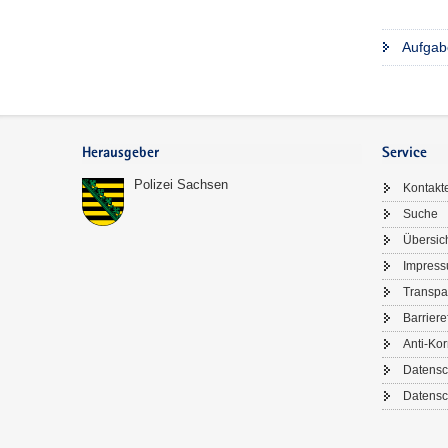
Aufgab
Footer-
Bereich
Herausgeber
Service
Polizei Sachsen
Kontakt
Suche
Übersic
Impres
Transpa
Barriere
Anti-Kor
Datensc
Datensc