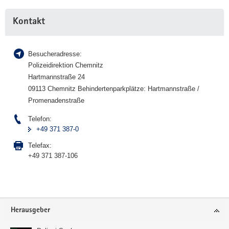
Weitere
Kontakt
Information
Besucheradresse:
Polizeidirektion Chemnitz
Hartmannstraße 24
09113 Chemnitz Behindertenparkplätze: Hartmannstraße /
Promenadenstraße
Telefon:
+49 371 387-0
Telefax:
+49 371 387-106
Footer-
Herausgeber
Bereich