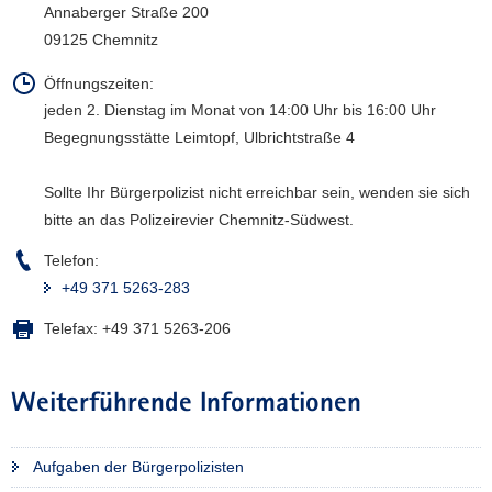
Annaberger Straße 200
a
09125 Chemnitz
v
i
Öffnungszeiten:
g
jeden 2. Dienstag im Monat von 14:00 Uhr bis 16:00 Uhr
a
Begegnungsstätte Leimtopf, Ulbrichtstraße 4
t
i
Sollte Ihr Bürgerpolizist nicht erreichbar sein, wenden sie sich
o
bitte an das Polizeirevier Chemnitz-Südwest.
n
Telefon:
+49 371 5263-283
Telefax:
+49 371 5263-206
Weiterführende Informationen
Aufgaben der Bürgerpolizisten