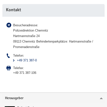
Weitere
Kontakt
Information
Besucheradresse:
Polizeidirektion Chemnitz
Hartmannstraße 24
09113 Chemnitz Behindertenparkplätze: Hartmannstraße /
Promenadenstraße
Telefon:
+49 371 387-0
Telefax:
+49 371 387-106
Footer-
Herausgeber
Bereich