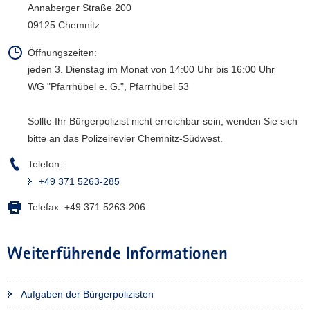
Annaberger Straße 200
a
09125 Chemnitz
v
i
Öffnungszeiten:
g
jeden 3. Dienstag im Monat von 14:00 Uhr bis 16:00 Uhr
a
WG "Pfarrhübel e. G.", Pfarrhübel 53
t
i
Sollte Ihr Bürgerpolizist nicht erreichbar sein, wenden Sie sich
o
bitte an das Polizeirevier Chemnitz-Südwest.
n
Telefon:
+49 371 5263-285
Telefax:
+49 371 5263-206
Weiterführende Informationen
Aufgaben der Bürgerpolizisten