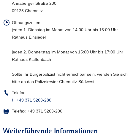
Annaberger Straße 200
a
09125 Chemnitz
v
i
Öffnungszeiten:
g
jeden 1. Dienstag im Monat von 14:00 Uhr bis 16:00 Uhr
a
Rathaus Einsiedel
t
i
jeden 2. Donnerstag im Monat von 15:00 Uhr bis 17:00 Uhr
o
Rathaus Klaffenbach
n
Sollte Ihr Bürgerpolizist nicht erreichbar sein, wenden Sie sich
bitte an das Polizeirevier Chemnitz-Südwest.
Telefon:
+49 371 5263-280
Telefax:
+49 371 5263-206
Weiterführende Informationen