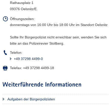
Rathausplatz 1
a
09376 Oelsnitz/E.
v
i
Öffnungszeiten:
g
donnerstags von 16:00 Uhr bis 18:00 Uhr im Standort Oelsnitz
a
t
Sollte Ihr Bürgerpolizist nicht erreichbar sein, wenden Sie sich
i
bitte an das Polizeirevier Stollberg.
o
n
Telefon:
+49 37298 4499-0
Telefax:
+49 37298 4499-18
Weiterführende Informationen
Aufgaben der Bürgerpolizisten