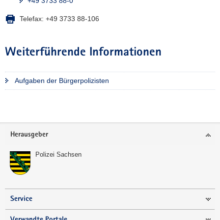
+49 3733 88-0
Telefax:
+49 3733 88-106
Weiterführende Informationen
Aufgaben der Bürgerpolizisten
Weitere
Information
Footer-
Herausgeber
Bereich
Polizei Sachsen
Service
Verwandte Portale