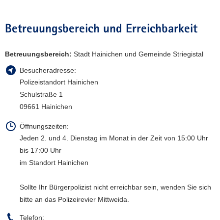
a
v
Betreuungsbereich und Erreichbarkeit
i
g
Betreuungsbereich:
Stadt Hainichen und Gemeinde Striegistal
a
t
Besucheradresse:
i
Polizeistandort Hainichen
o
Schulstraße 1
n
09661 Hainichen
Öffnungszeiten:
Jeden 2. und 4. Dienstag im Monat in der Zeit von 15:00 Uhr
bis 17:00 Uhr
im Standort Hainichen
Sollte Ihr Bürgerpolizist nicht erreichbar sein, wenden Sie sich
bitte an das Polizeirevier Mittweida.
Telefon: