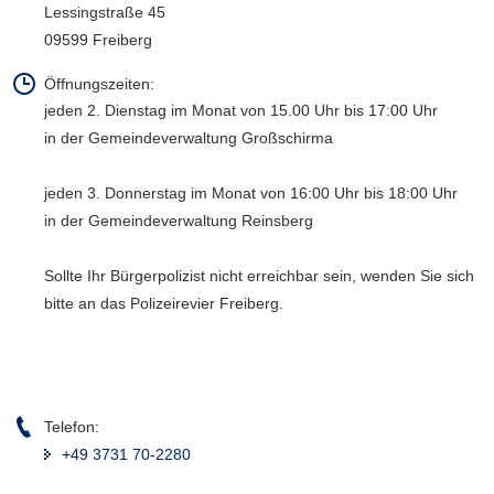
Lessingstraße 45
a
09599 Freiberg
v
i
Öffnungszeiten:
g
jeden 2. Dienstag im Monat von 15.00 Uhr bis 17:00 Uhr
a
in der Gemeindeverwaltung Großschirma
t
i
jeden 3. Donnerstag im Monat von 16:00 Uhr bis 18:00 Uhr
o
in der Gemeindeverwaltung Reinsberg
n
Sollte Ihr Bürgerpolizist nicht erreichbar sein, wenden Sie sich
bitte an das Polizeirevier Freiberg.
Telefon:
+49 3731 70-2280