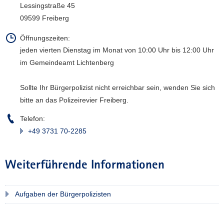
Lessingstraße 45
a
09599 Freiberg
v
i
Öffnungszeiten:
g
jeden vierten Dienstag im Monat von 10:00 Uhr bis 12:00 Uhr
a
im Gemeindeamt Lichtenberg
t
i
Sollte Ihr Bürgerpolizist nicht erreichbar sein, wenden Sie sich
o
bitte an das Polizeirevier Freiberg.
n
Telefon:
+49 3731 70-2285
Weiterführende Informationen
Aufgaben der Bürgerpolizisten
Weitere