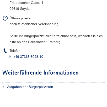
Friedebacher Gasse 1
a
09619 Sayda
v
i
Öffnungszeiten:
g
nach telefonischer Vereinbarung
a
t
Sollte Ihr Bürgerpolizist nicht erreichbar sein, wenden Sie sich
i
bitte an das Polizeirevier Freiberg.
o
n
Telefon:
+49 37365 6098-10
Weiterführende Informationen
Aufgaben der Bürgerpolizisten
Weitere
Information