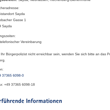
heradresse:
eistandort Sayda
ebacher Gasse 1
9 Sayda
ngszeiten:
telefonischer Vereinbarung
e Ihr Bürgerpolizist nicht erreichbar sein, wenden Sie sich bitte an das Po
erg.
on:
9 37365 6098-0
ax:
+49 37365 6098-18
rführende Informationen