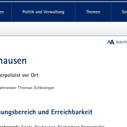
reifende
en
Politik und Verwaltung
Themen
Se
Schrif
hausen
t
erpolizist vor Ort
uptmeister Thomas Schlesinger
ungsbereich und Erreichbarkeit
gsbereich:
Sayda, Neuhausen, Rechenberg-Bienenmühle