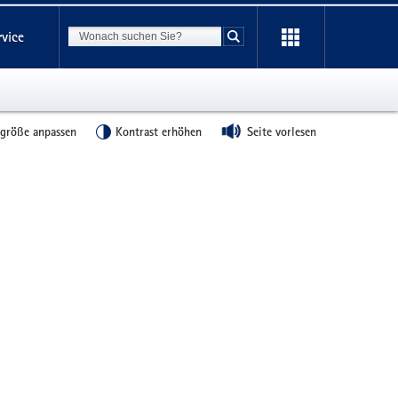
Suchbegriff
rvice
Suche starten
tgröße anpassen
Kontrast erhöhen
Seite vorlesen
Weitere
Information