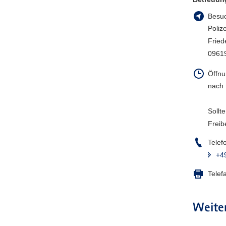
a
Besuc
v
Poliz
i
Fried
g
0961
a
t
Öffnu
i
nach 
o
n
Sollt
Freib
Telef
+4
Telef
Weite