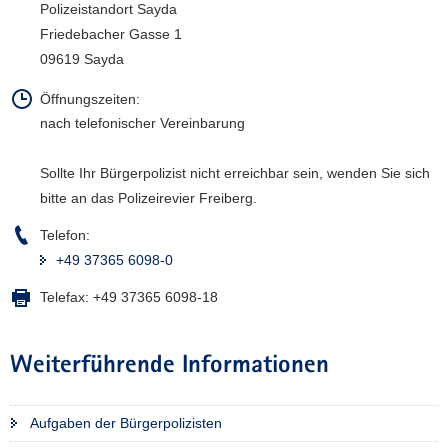
Polizeistandort Sayda
a
Friedebacher Gasse 1
v
09619 Sayda
i
g
Öffnungszeiten:
a
nach telefonischer Vereinbarung
t
i
Sollte Ihr Bürgerpolizist nicht erreichbar sein, wenden Sie sich
o
bitte an das Polizeirevier Freiberg.
n
Telefon:
+49 37365 6098-0
Telefax:
+49 37365 6098-18
Weiterführende Informationen
Aufgaben der Bürgerpolizisten