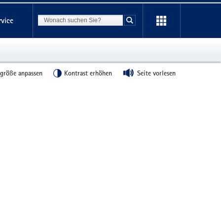
Suchbegriff
rvice
Suche starten
tgröße anpassen
Kontrast erhöhen
Seite vorlesen
Weitere
Information