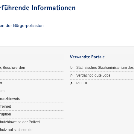
rführende Informationen
en der Bürgerpolizisten
Verwandte Portale
e, Beschwerden
Sächsisches Staatsministerium des
Verdächtig gute Jobs
ht
POLDI
sum
renzhinweis
freiheit
ruption
hutzhinweise der Polizei
hutz auf sachsen.de