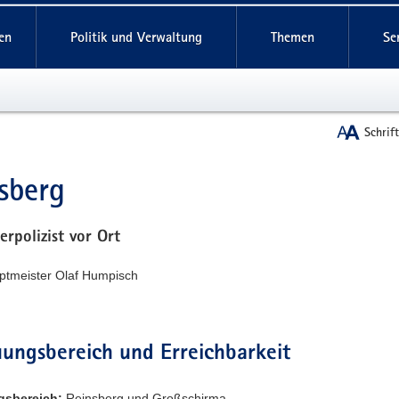
reifende
en
Politik und Verwaltung
Themen
Se
Schrif
sberg
t
erpolizist vor Ort
uptmeister Olaf Humpisch
ungsbereich und Erreichbarkeit
gsbereich:
Reinsberg und Großschirma