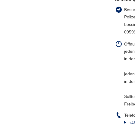
a
Besuc
v
Poliz
i
Lessi
g
09599
a
t
Öffnu
i
jeden
o
in de
n
jeden
in de
Sollt
Freib
Telef
+4