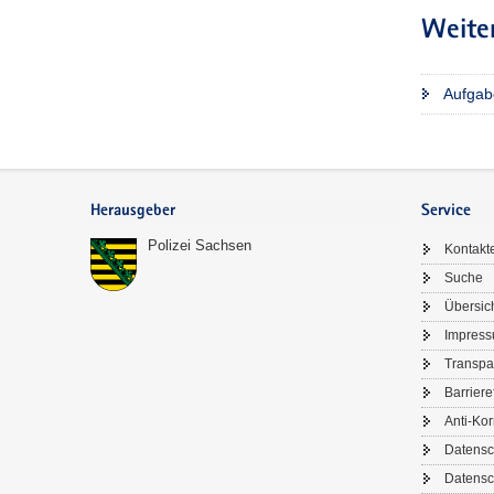
Weite
Aufgab
Footer-
Bereich
Herausgeber
Service
Polizei Sachsen
Kontakt
Suche
Übersic
Impres
Transpa
Barriere
Anti-Kor
Datensc
Datensc