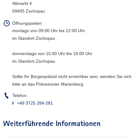
Altmarkt 4
a
09405 Zschopau
v
i
Öffnungszeiten:
g
montags von 09:00 Uhr bis 12:00 Uhr
a
im Standort Zschopau
t
i
donnerstags von 15:00 Uhr bis 18:00 Uhr
o
im Standort Zschopau
n
Sollte Ihr Bürgerpolizist nicht erreichbar sein, wenden Sie sich
bitte an das Polizeirevier Marienberg.
Telefon:
+49 3725 284-281
Weiterführende Informationen