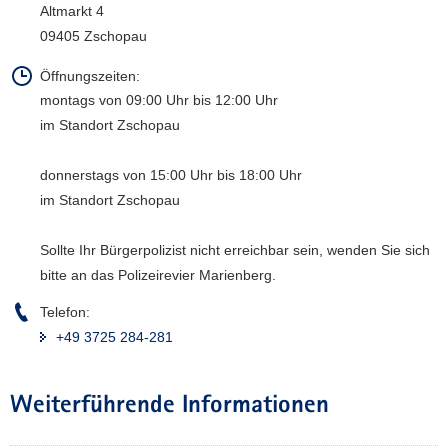
Altmarkt 4
a
09405 Zschopau
v
i
Öffnungszeiten:
g
montags von 09:00 Uhr bis 12:00 Uhr
a
im Standort Zschopau
t
i
donnerstags von 15:00 Uhr bis 18:00 Uhr
o
im Standort Zschopau
n
Sollte Ihr Bürgerpolizist nicht erreichbar sein, wenden Sie sich
bitte an das Polizeirevier Marienberg.
Telefon:
+49 3725 284-281
Weiterführende Informationen