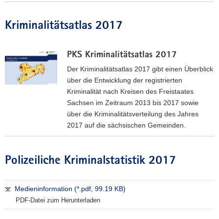
P
K
Kriminalitätsatlas 2017
S
J
a
PKS Kriminalitätsatlas 2017
h
Der Kriminalitätsatlas 2017 gibt einen Überblick
r
über die Entwicklung der registrierten
b
Kriminalität nach Kreisen des Freistaates
u
Sachsen im Zeitraum 2013 bis 2017 sowie
c
über die Kriminalitätsverteilung des Jahres
h
2017 auf die sächsischen Gemeinden.
2
P
0
K
1
Polizeiliche Kriminalstatistik 2017
S
7
K
r
Medieninformation (*.pdf, 99.19 KB)
i
PDF-Datei zum Herunterladen
m