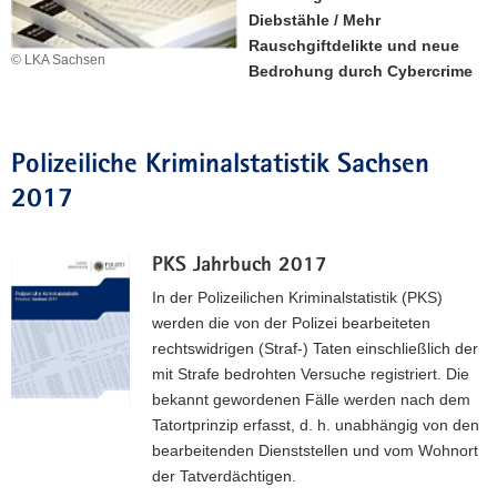
Diebstähle / Mehr
a
Rauschgiftdelikte und neue
v
© LKA Sachsen
Bedrohung durch Cybercrime
i
g
a
t
Polizeiliche Kriminalstatistik Sachsen
i
2017
o
n
PKS Jahrbuch 2017
In der Polizeilichen Kriminalstatistik (PKS)
werden die von der Polizei bearbeiteten
rechtswidrigen (Straf-) Taten einschließlich der
mit Strafe bedrohten Versuche registriert. Die
bekannt gewordenen Fälle werden nach dem
Tatortprinzip erfasst, d. h. unabhängig von den
bearbeitenden Dienststellen und vom Wohnort
der Tatverdächtigen.