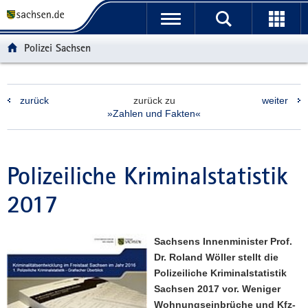
P
P
H
F
o
o
a
o
r
r
u
o
Polizei Sachsen
t
t
p
t
a
a
t
e
l
l
i
r
zurück
zurück zu
weiter
ü
n
n
-
»Zahlen und Fakten«
b
a
h
B
e
v
a
e
r
i
l
r
g
g
t
e
Polizeiliche Kriminalstatistik
r
a
i
2017
e
t
c
i
i
h
f
o
Sachsens Innenminister Prof.
e
n
Dr. Roland Wöller stellt die
n
Polizeiliche Kriminalstatistik
d
Sachsen 2017 vor. Weniger
e
Wohnungseinbrüche und Kfz-
N