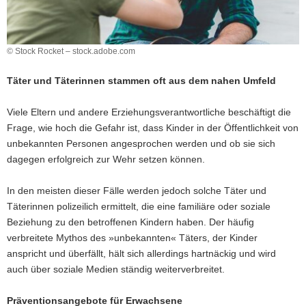
a
v
i
© Stock Rocket – stock.adobe.com
g
a
Täter und Täterinnen stammen oft aus dem nahen Umfeld
t
i
Viele Eltern und andere Erziehungsverantwortliche beschäftigt die
o
Frage, wie hoch die Gefahr ist, dass Kinder in der Öffentlichkeit von
n
unbekannten Personen angesprochen werden und ob sie sich
dagegen erfolgreich zur Wehr setzen können.
In den meisten dieser Fälle werden jedoch solche Täter und
Täterinnen polizeilich ermittelt, die eine familiäre oder soziale
Beziehung zu den betroffenen Kindern haben. Der häufig
verbreitete Mythos des »unbekannten« Täters, der Kinder
anspricht und überfällt, hält sich allerdings hartnäckig und wird
auch über soziale Medien ständig weiterverbreitet.
Präventionsangebote für Erwachsene