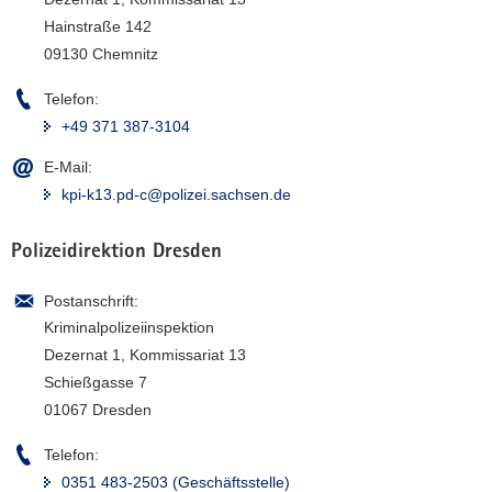
a
Hainstraße 142
v
09130 Chemnitz
i
Telefon:
g
a
+49 371 387-3104
t
E-Mail:
i
kpi-k13.pd-c@polizei.sachsen.de
o
n
Polizeidirektion Dresden
Postanschrift:
Kriminalpolizeiinspektion
Dezernat 1, Kommissariat 13
Schießgasse 7
01067 Dresden
Telefon:
0351 483-2503 (Geschäftsstelle)