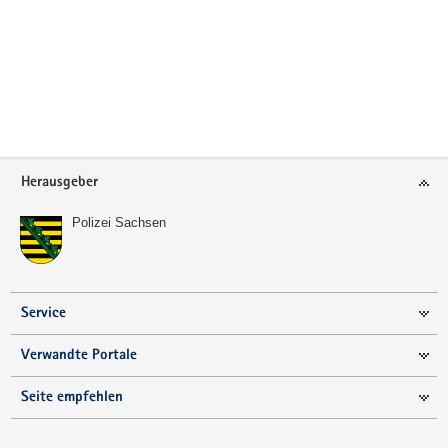
a
v
i
g
a
t
i
Footer-
Herausgeber
o
Bereich
n
Polizei Sachsen
Service
Verwandte Portale
Seite empfehlen