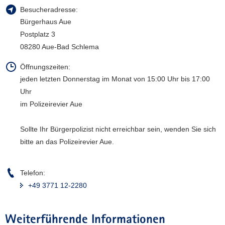
Besucheradresse:
a
Bürgerhaus Aue
v
i
Postplatz 3
g
08280 Aue-Bad Schlema
a
Öffnungszeiten:
t
jeden letzten Donnerstag im Monat von 15:00 Uhr bis 17:00
i
Uhr
o
n
im Polizeirevier Aue
Sollte Ihr Bürgerpolizist nicht erreichbar sein, wenden Sie sich
bitte an das Polizeirevier Aue.
Telefon:
+49 3771 12-2280
Weiterführende Informationen