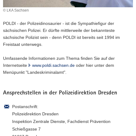
a
© LKA Sachsen
v
i
POLDI - der Polizeidinosaurier - ist die Sympathiefigur der
g
sächsischen Polizei. Er dürfte mittlerweile der bekannteste
a
sächsische Polizist sein - denn POLDI ist bereits seit 1994 im
t
Freistaat unterwegs.
i
o
Umfassende Informationen zum Thema finden Sie auf der
n
Internetseite
www.poldi.sachsen.de
oder hier unter dem
Menüpunkt "Landeskriminalamt".
Ansprechstellen in der Polizeidirektion Dresden
Postanschrift:
Polizeidirektion Dresden
Inspektion Zentrale Dienste, Fachdienst Prävention
Schießgasse 7