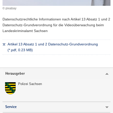
a
© pixabay
v
i
Datenschutzrechtliche Informationen nach Artikel 13 Absatz 1 und 2
g
Datenschutz-Grundverordnung für die Videoüberwachung beim
a
Landeskriminalamt Sachsen
t
i
Artikel 13 Absatz 1 und 2 Datenschutz-Grundverordnung
o
(*.pdf, 0.23 MB)
n
Footer-
Herausgeber
Bereich
Polizei Sachsen
Service