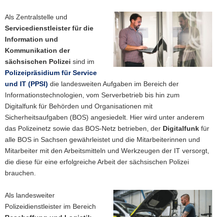
a
Als Zentralstelle und
v
Servicedienstleister für die
i
Information und
g
Kommunikation
der
a
sächsischen Polizei
sind im
t
Polizeipräsidium für Service
i
und IT (PPSI)
die landesweiten Aufgaben im Bereich der
o
Informationstechnologien, vom Serverbetrieb bis hin zum
n
Digitalfunk für Behörden und Organisationen mit
Sicherheitsaufgaben (BOS) angesiedelt. Hier wird unter anderem
das Polizeinetz sowie das BOS-Netz betrieben, der
Digitalfunk
für
alle BOS in Sachsen gewährleistet und die Mitarbeiterinnen und
Mitarbeiter mit den Arbeitsmitteln und Werkzeugen der IT versorgt,
die diese für eine erfolgreiche Arbeit der sächsischen Polizei
brauchen.
Als landesweiter
Polizeidienstleister im Bereich