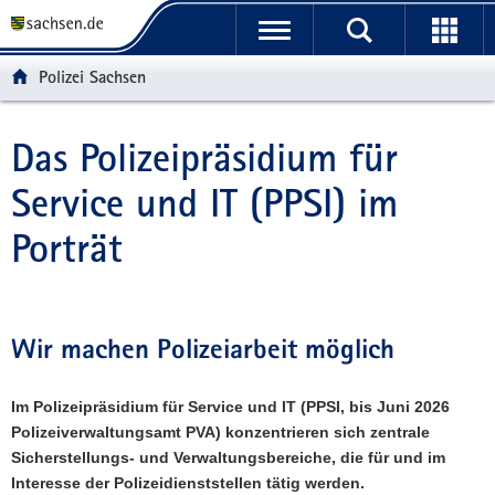
P
P
H
F
o
o
a
o
r
r
u
o
Polizei Sachsen
t
t
p
t
a
a
t
e
l
l
i
r
Das Polizeipräsidium für
Hauptinhalt
ü
n
n
-
Service und IT (PPSI) im
b
a
h
B
e
v
a
e
Porträt
r
i
l
r
g
g
t
e
r
a
i
e
t
c
i
i
h
Wir machen Polizeiarbeit möglich
f
o
e
n
Im Polizeipräsidium für Service und IT (PPSI, bis Juni 2026
n
Polizeiverwaltungsamt PVA) konzentrieren sich zentrale
d
Sicherstellungs- und Verwaltungsbereiche, die für und im
e
Interesse der Polizeidienststellen tätig werden.
N