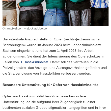
a
v
i
g
a
© rawpixel.com – stock.adobe.com
t
Die »Zentrale Ansprechstelle für Opfer (rechts-)extremistischer
i
Bedrohungen« wurde im Januar 2023 beim Landeskriminalamt
o
Sachsen eingerichtet und hat zum 1. April 2023 ihre Arbeit
n
aufgenommen. Sie dient der Intensivierung des Opferschutzes in
Fällen von
Hasskriminalität
. Damit soll das Vertrauen in die
Polizei gestärkt, das Anzeige- und Aussageverhalten gefördert und
die Strafverfolgung von Hassdelikten verbessert werden.
Besondere Unterstützung für Opfer von Hasskriminalität
Opfer von Hasskriminalität benötigen eine besondere
Unterstützung, da sie aufgrund ihrer Zugehörigkeit zu einer
bestimmten sozialen Gruppe stigmatisiert, angegriffen und in ihrer