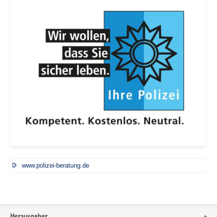
www.polizei-beratung.de
Footer-
Herausgeber