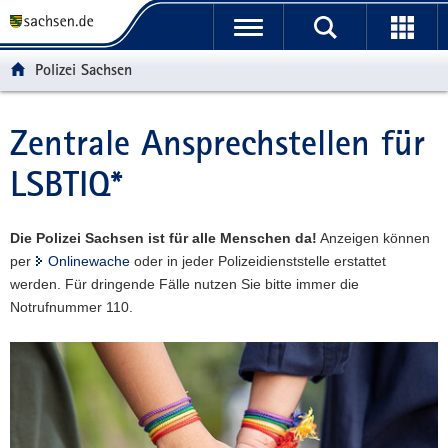
P
P
H
W
F
o
o
a
e
o
r
r
u
i
o
Polizei Sachsen
t
t
p
t
t
a
a
t
e
e
l
l
i
r
r
Zentrale Ansprechstellen für
Hauptinhalt
ü
n
n
e
-
LSBTIQ*
b
a
h
I
B
e
v
a
n
e
r
i
l
f
r
Die Polizei Sachsen ist für alle Menschen da!
Anzeigen können
g
g
t
o
e
per
Onlinewache
oder in jeder Polizeidienststelle erstattet
r
a
r
i
werden. Für dringende Fälle nutzen Sie bitte immer die
e
t
m
c
Notrufnummer 110.
i
i
a
h
f
o
t
e
n
i
n
o
d
n
e
N