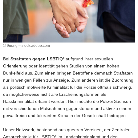
a
v
i
g
a
t
© 9nong – stock.adobe.com
i
o
Bei
Straftaten gegen LSBTIQ*
aufgrund ihrer sexuellen
n
Orientierung oder Identität gehen Studien von einem hohen
Dunkelfeld aus. Zum einen bringen Betroffene demnach Straftaten
nur in wenigen Fällen zur Anzeige. Zum anderen ist die Zuordnung
als politisch motivierte Kriminalität für die Polizei oftmals schwierig,
da möglicherweise nicht alle Erscheinungsformen als
Hasskriminalität erkannt werden. Hier möchte die Polizei Sachsen
mit verschiedenen Maßnahmen gegensteuern und aktiv zu einem
gewaltfreien und toleranten Klima in der Gesellschaft beitragen.
Unser Netzwerk, bestehend aus queeren Vereinen, der Zentralen
Ansprechstelle für LSBTIQ* im Landeskriminalamt und den