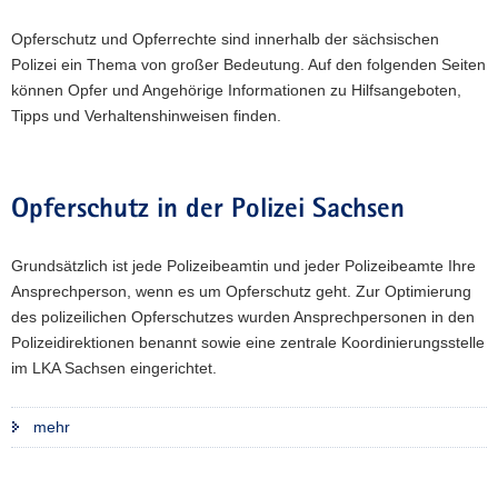
a
Opferschutz und Opferrechte sind innerhalb der sächsischen
v
Polizei ein Thema von großer Bedeutung. Auf den folgenden Seiten
i
können Opfer und Angehörige Informationen zu Hilfsangeboten,
g
Tipps und Verhaltenshinweisen finden.
a
t
i
o
Opferschutz in der Polizei Sachsen
n
Grundsätzlich ist jede Polizeibeamtin und jeder Polizeibeamte Ihre
Ansprechperson, wenn es um Opferschutz geht. Zur Optimierung
des polizeilichen Opferschutzes wurden Ansprechpersonen in den
Polizeidirektionen benannt sowie eine zentrale Koordinierungsstelle
im LKA Sachsen eingerichtet.
mehr