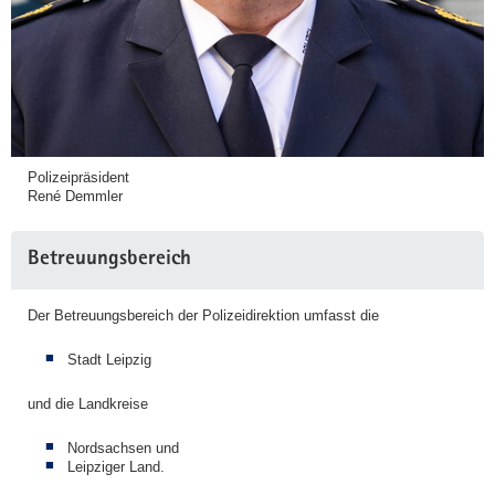
p
z
i
g
:
F
u
Polizeipräsident
ß
René Demmler
b
a
Betreuungsbereich
l
l
Der Betreuungsbereich der Polizeidirektion umfasst die
s
p
Stadt Leipzig
i
e
und die Landkreise
l
B
Nordsachsen und
Leipziger Land.
S