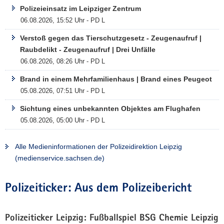
Polizeieinsatz im Leipziger Zentrum
a
06.08.2026, 15:52 Uhr - PD L
v
i
Verstoß gegen das Tierschutzgesetz - Zeugenaufruf |
g
Raubdelikt - Zeugenaufruf | Drei Unfälle
a
06.08.2026, 08:26 Uhr - PD L
t
Brand in einem Mehrfamilienhaus | Brand eines Peugeot
i
05.08.2026, 07:51 Uhr - PD L
o
n
Sichtung eines unbekannten Objektes am Flughafen
05.08.2026, 05:00 Uhr - PD L
Alle Medieninformationen der Polizeidirektion Leipzig
(medienservice.sachsen.de)
Polizeiticker: Aus dem Polizeibericht
Polizeiticker Leipzig: Fußballspiel BSG Chemie Leipzig