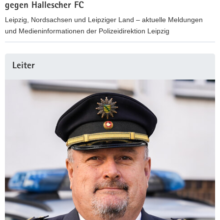
gegen Hallescher FC
Leipzig, Nordsachsen und Leipziger Land – aktuelle Meldungen
und Medieninformationen der Polizeidirektion Leipzig
P
o
Weitere
Leiter
l
Information
i
z
e
i
t
i
c
k
e
r
L
e
i