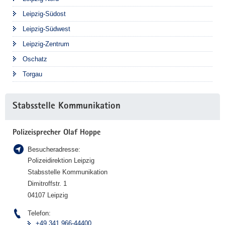
a
Leipzig-Südost
l
Leipzig-Südwest
l
e
Leipzig-Zentrum
s
Oschatz
c
Torgau
h
e
r
Stabsstelle Kommunikation
F
C
Polizeisprecher Olaf Hoppe
Besucheradresse:
Polizeidirektion Leipzig
Stabsstelle Kommunikation
Dimitroffstr. 1
04107 Leipzig
Telefon:
+49 341 966-44400