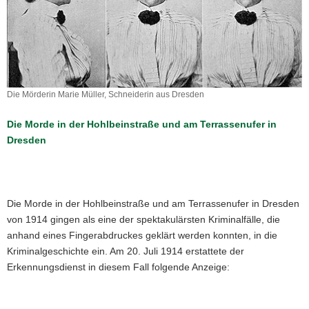
a
v
i
g
a
t
Die Mörderin Marie Müller, Schneiderin aus Dresden
Die
i
Mörderin
Die Morde in der Hohlbeinstraße und am Terrassenufer in
o
Marie
Dresden
n
Müller,
Schneiderin
aus
Dresden
Die Morde in der Hohlbeinstraße und am Terrassenufer in Dresden
von 1914 gingen als eine der spektakulärsten Kriminalfälle, die
anhand eines Fingerabdruckes geklärt werden konnten, in die
Kriminalgeschichte ein. Am 20. Juli 1914 erstattete der
Erkennungsdienst in diesem Fall folgende Anzeige: