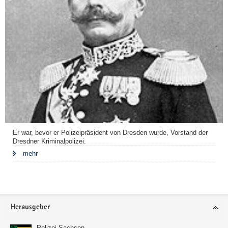
Er war, bevor er Polizeipräsident von Dresden wurde, Vorstand der
Dresdner Kriminalpolizei.
mehr
Footer-
Herausgeber
Bereich
Polizei Sachsen