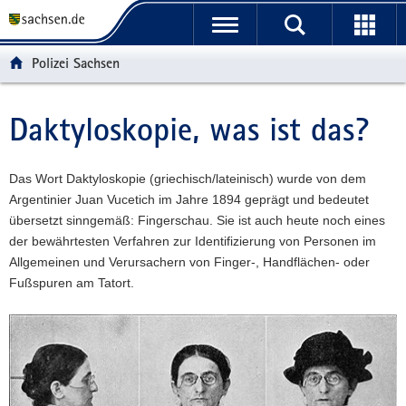
P
P
H
W
F
o
o
a
e
o
r
r
u
i
o
Polizei Sachsen
t
t
p
t
t
a
a
t
e
e
l
l
i
r
r
Daktyloskopie, was ist das?
Hauptinhalt
ü
n
n
e
-
b
a
h
I
B
e
v
a
n
e
Das Wort Daktyloskopie (griechisch/lateinisch) wurde von dem
r
i
l
f
r
Argentinier Juan Vucetich im Jahre 1894 geprägt und bedeutet
g
g
t
o
e
übersetzt sinngemäß: Fingerschau. Sie ist auch heute noch eines
r
a
r
i
der bewährtesten Verfahren zur Identifizierung von Personen im
e
t
m
c
Allgemeinen und Verursachern von Finger-, Handflächen- oder
i
i
a
h
Fußspuren am Tatort.
f
o
t
e
n
i
n
o
d
n
e
N