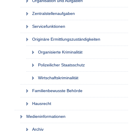
Organisation und Aufgaben
a
v
Zentralstellenaufgaben
i
Servicefunktionen
g
a
Originäre Ermittlungszuständigkeiten
t
i
Organisierte Kriminalität
o
n
Polizeilicher Staatsschutz
Wirtschaftskriminalität
Familienbewusste Behörde
Hausrecht
Medieninformationen
Archiv