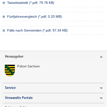
Tatzeitstatistik (*.pdf, 79.78 KB)
a
v
i
Fünfjahresvergleich (*.pdf, 0.20 MB)
g
a
Fälle nach Gemeinden (*.pdf, 97.34 KB)
t
i
Weitere
o
Information
n
Footer-
Herausgeber
Bereich
Polizei Sachsen
Service
Verwandte Portale