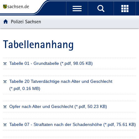
P
P
H
W
F
o
o
a
e
o
r
r
u
i
o
Polizei Sachsen
t
t
p
t
t
a
a
t
e
e
l
l
i
r
r
Tabellenanhang
Hauptinhalt
ü
n
n
e
-
b
a
h
I
B
e
v
a
n
e
Tabelle 01 - Grundtabelle (*.pdf, 98.05 KB)
r
i
l
f
r
g
g
t
o
e
Tabelle 20 Tatverdächtige nach Alter und Geschlecht
r
a
r
i
(*.pdf, 0.16 MB)
e
t
m
c
i
i
a
h
f
o
t
Opfer nach Alter und Geschlecht (*.pdf, 50.23 KB)
e
n
i
n
o
d
n
Tabelle 07 - Straftaten nach der Schadenshöhe (*.pdf, 75.61 KB)
e
N