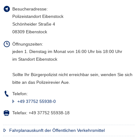
a
Besucheradresse:
v
Polizeistandort Eibenstock
i
Schönheider Straße 4
g
08309 Eibenstock
a
t
Öffnungszeiten:
i
jeden 1. Dienstag im Monat von 16:00 Uhr bis 18:00 Uhr
o
im Standort Eibenstock
n
Sollte Ihr Bürgerpolizist nicht erreichbar sein, wenden Sie sich
bitte an das Polizeirevier Aue.
Telefon:
+49 37752 55938-0
Telefax:
+49 37752 55938-18
Fahrplanauskunft der Öffentlichen Verkehrsmittel