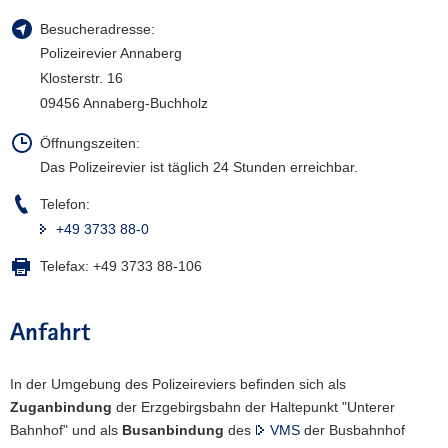
a
Besucheradresse:
v
Polizeirevier Annaberg
i
Klosterstr. 16
g
09456 Annaberg-Buchholz
a
t
Öffnungszeiten:
i
Das Polizeirevier ist täglich 24 Stunden erreichbar.
o
Telefon:
n
+49 3733 88-0
Telefax:
+49 3733 88-106
Anfahrt
In der Umgebung des Polizeireviers befinden sich als
Zuganbindung
der Erzgebirgsbahn der Haltepunkt "Unterer
Bahnhof" und als
Busanbindung
des
VMS
der Busbahnhof